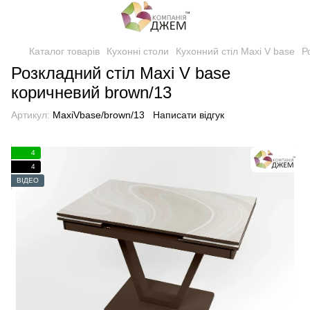
Каталог товарів
Кухонні столи
Кухонний стіл Maxi V base
Р
Розкладний стіл Maxi V base
коричневий brown/13
Артикул:
MaxiVbase/brown/13
Написати відгук
4
4
ВІДЕО