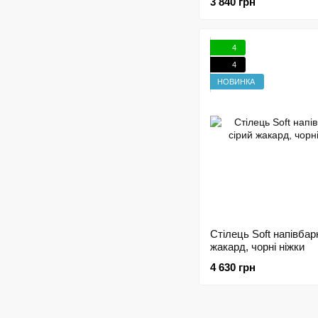
3 840 грн
4
4
НОВИНКА
Стілець Soft напівбар
жакард, чорні ніжки
4 630 грн