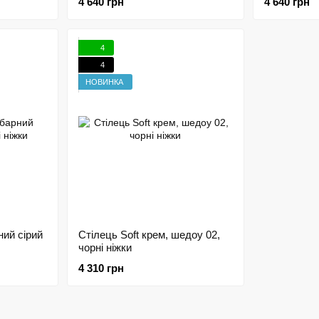
4 640 грн
4 640 грн
4
4
НОВИНКА
ний сірий
Стілець Soft крем, шедоу 02,
чорні ніжки
4 310 грн