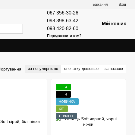
Бажання
Вхід
067 356-30-26
098 398-63-42
Мій кошик
098 420-82-60
Передзвонити вам?
за популярністю
спочатку дешевше
за назвою
Сортування:
4
4
НОВИНКА
ХІТ
ВІДЕО