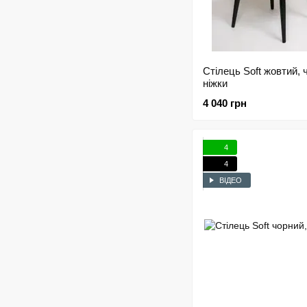
Стілець Soft жовтий, 
ніжки
4 040 грн
4
4
ВІДЕО