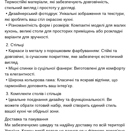
Термостійкі матеріали, які забезпечують довговічність,
стильний вигляд і простоту у догляді.
• Дизайнерський фотодрук: Унікальні зображення та текстури,
які зроблять ваш стіл окрасою кухні.
• Різноманітність форм і розмірів: Компактні моделі для малих
кухонь, великі столи для просторих приміщень або розкладні
варіанти для зручності.
2. Стільці
• Каркаси із металу з порошковим фарбуванням: Стійкі та
довговічні, із сучасним покриттям, яке забезпечує естетичний
вигляд.
• Міцні спинки із суцільної фанери: Виготовлені для комфорту
та елегантності.
• Широка кольорова гама: Класичні та яскраві відтінки, що
гармонійно доповнять ваш інтер’єр.
3. Комплекти столів і стільців
• Ідеальне поєднання дизайну та функціональності. Ви
можете обрати готовий набір, який створить єдиний стиль
вашої кухні чи обідньої зони.
Доставка та пакування
Ми забезпечуємо швидку та надійну доставку по всій території
України. Кожен виріб ретельно пакується у фірмове дерев’яне