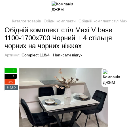
Каталог товарів
Обідні комплекти
Обідній комплект стіл Ma
Обідній комплект стіл Maxi V base
1100-1700х700 Чорний + 4 стільця
чорних на чорних ніжках
Артикул:
Complect 118/4
Написати відгук
4
4
−3%
ВІДЕО