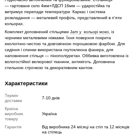
— гартоване скло 4мм+ЛДСП 16мм — ударостійка та
витримує перепади температури. Каркас і система
розкладання — металевий профіль, представлений в п'яти
кольорах.
Комплект доповнений стільцями
Jam у кольорі моко
, із
чорними металевими ніжками. Їхня поверхня покрита
екологічно-чистою та довговічною порошковою фарбою. Для
сидіння і спинки використана гнутоклеєна фанера, для
наповнення стільця — пінополіуретан. Оббивка виготовлена із
вологостійкої велюрової тканини, антикіготь. Доповнена
стильною строчкою та декоративним кантом.
Характеристики
Термін
7-10 днів
доставки
Країна
виробник
Україна
товару
Гарантія
Від виробника 24 місяці на стіл та 12 місяців
на стілець