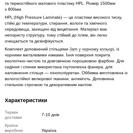
та термостійкого матового пластику HPL. Розмір 1500мм
х 800мм.
HPL (High Pressure Laminate) — це пластики високого тиску,
стійкі до температури, стирання, вологи та хімічного
середовища, захищені від вицвітання. Матеріал має
непористу структуру, тому стійкий до плям, він легко
очищається та дезінфікується.
Комплект доповнений стільцями
Jam у чорному кольорі
, із
чорними металевими ніжками. Їхня поверхня покрита
екологічно-чистою та довговічною порошковою фарбою. Для
сидіння і спинки використана гнутоклеєна фанера, для
наповнення стільця — пінополіуретан. Оббивка виготовлена із
вологостійкої велюрової тканини, антикіготь. Доповнена
стильною строчкою та декоративним кантом.
Характеристики
Термін
7-10 днів
доставки
Країна
виробник
Україна