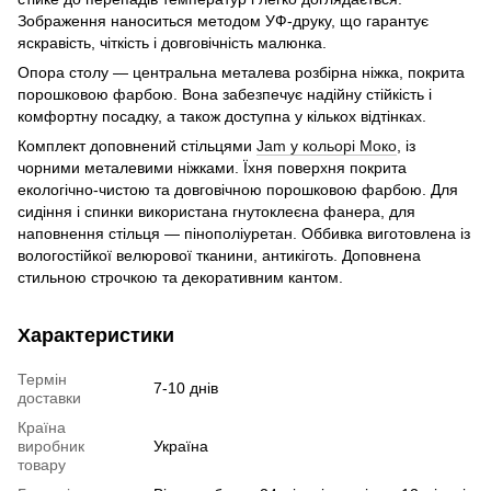
Зображення наноситься методом УФ-друку, що гарантує
яскравість, чіткість і довговічність малюнка.
Опора столу — центральна металева розбірна ніжка, покрита
порошковою фарбою. Вона забезпечує надійну стійкість і
комфортну посадку, а також доступна у кількох відтінках.
Комплект доповнений стільцями
Jam у кольорі Моко
, із
чорними металевими ніжками. Їхня поверхня покрита
екологічно-чистою та довговічною порошковою фарбою. Для
сидіння і спинки використана гнутоклеєна фанера, для
наповнення стільця — пінополіуретан. Оббивка виготовлена із
вологостійкої велюрової тканини, антикіготь. Доповнена
стильною строчкою та декоративним кантом.
Характеристики
Термін
7-10 днів
доставки
Країна
виробник
Україна
товару