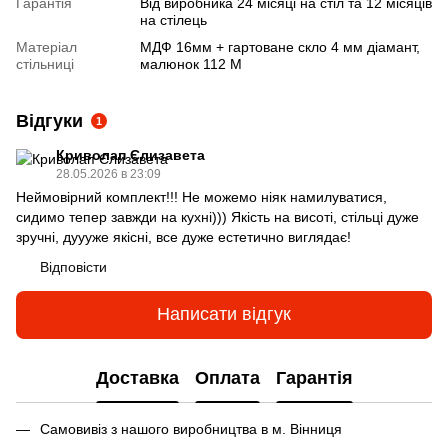
Гарантія
Від виробника 24 місяці на стіл та 12 місяців
на стілець
Матеріал
МДФ 16мм + гартоване скло 4 мм діамант,
стільниці
малюнок 112 М
Відгуки
1
Криволап Єлизавета
28.05.2026 в 23:09
Неймовірний комплект!!! Не можемо ніяк намилуватися,
сидимо тепер завжди на кухні))) Якість на висоті, стільці дуже
зручні, дуууже якісні, все дуже естетично виглядає!
Відповісти
Написати відгук
Доставка
Оплата
Гарантія
Самовивіз з нашого виробництва в м. Вінниця