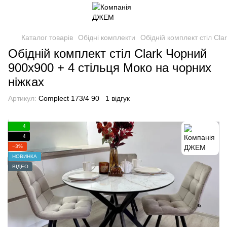
Каталог товарів
Обідні комплекти
Обідній комплект стіл Cla
Обідній комплект стіл Clark Чорний
900x900 + 4 стільця Моко на чорних
ніжках
Артикул:
Complect 173/4 90
1 відгук
4
4
−3%
НОВИНКА
ВІДЕО