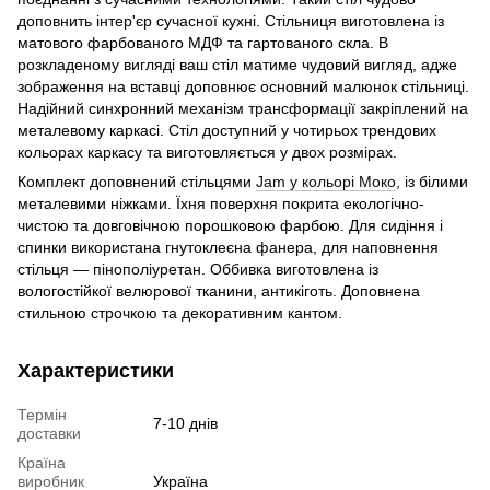
доповнить інтер'єр сучасної кухні. Стільниця виготовлена із
матового фарбованого МДФ та гартованого скла. В
розкладеному вигляді ваш стіл матиме чудовий вигляд, адже
зображення на вставці доповнює основний малюнок стільниці.
Надійний cинхронний механізм трансформації закріплений на
металевому каркасі. Стіл доступний у чотирьох трендових
кольорах каркасу та виготовляється у двох розмірах.
Комплект доповнений стільцями
Jam у кольорі Моко
, із білими
металевими ніжками. Їхня поверхня покрита екологічно-
чистою та довговічною порошковою фарбою. Для сидіння і
спинки використана гнутоклеєна фанера, для наповнення
стільця — пінополіуретан. Оббивка виготовлена із
вологостійкої велюрової тканини, антикіготь. Доповнена
стильною строчкою та декоративним кантом.
Характеристики
Термін
7-10 днів
доставки
Країна
виробник
Україна