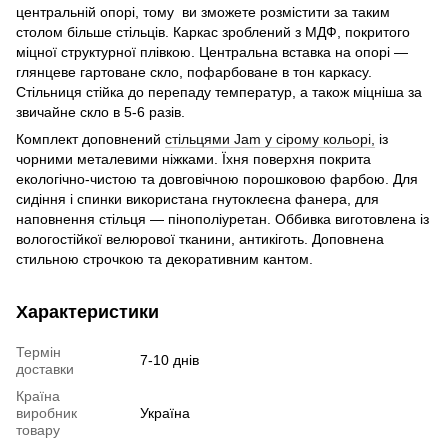
центральній опорі, тому ви зможете розмістити за таким
столом більше стільців. Каркас зроблений з МДФ, покритого
міцної структурної плівкою. Центральна вставка на опорі —
глянцеве гартоване скло, пофарбоване в тон каркасу.
Стільниця стійка до перепаду температур, а також міцніша за
звичайне скло в 5-6 разів.
Комплект доповнений
стільцями Jam у сірому кольорі,
із
чорними металевими ніжками. Їхня поверхня покрита
екологічно-чистою та довговічною порошковою фарбою. Для
сидіння і спинки використана гнутоклеєна фанера, для
наповнення стільця — пінополіуретан. Оббивка виготовлена із
вологостійкої велюрової тканини, антикіготь. Доповнена
стильною строчкою та декоративним кантом.
Характеристики
Термін
7-10 днів
доставки
Країна
виробник
Україна
товару