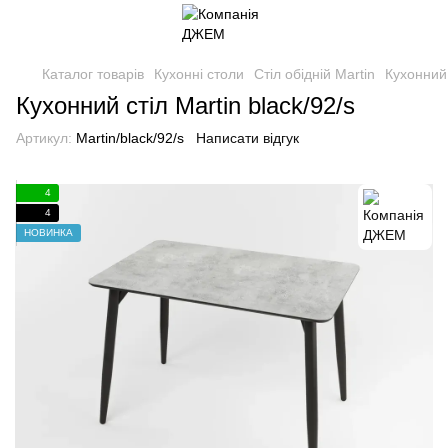
Каталог товарів
Кухонні столи
Стіл обідній Martin
Кухонний 
Кухонний стіл Martin black/92/s
Артикул:
Martin/black/92/s
Написати відгук
4
4
НОВИНКА