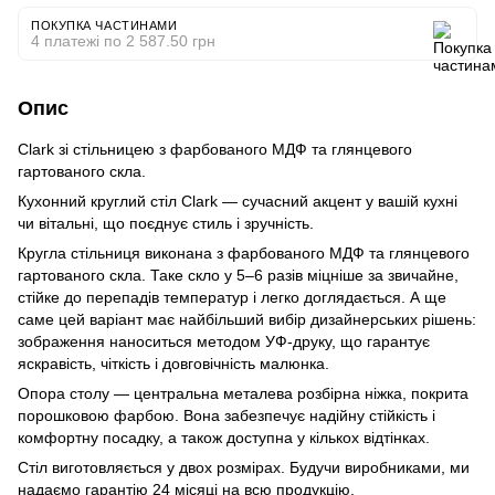
ПОКУПКА ЧАСТИНАМИ
4 платежі по 2 587.50 грн
Опис
Clark зі стільницею з фарбованого МДФ та глянцевого
гартованого скла.
Кухонний круглий стіл Clark — сучасний акцент у вашій кухні
чи вітальні, що поєднує стиль і зручність.
Кругла стільниця виконана з фарбованого МДФ та глянцевого
гартованого скла. Таке скло у 5–6 разів міцніше за звичайне,
стійке до перепадів температур і легко доглядається. А ще
саме цей варіант має найбільший вибір дизайнерських рішень:
зображення наноситься методом УФ-друку, що гарантує
яскравість, чіткість і довговічність малюнка.
Опора столу — центральна металева розбірна ніжка, покрита
порошковою фарбою. Вона забезпечує надійну стійкість і
комфортну посадку, а також доступна у кількох відтінках.
Стіл виготовляється у двох розмірах. Будучи виробниками, ми
надаємо гарантію 24 місяці на всю продукцію.