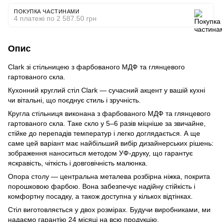
ПОКУПКА ЧАСТИНАМИ
4 платежі по 2 587.50 грн
Опис
Clark зі стільницею з фарбованого МДФ та глянцевого
гартованого скла.
Кухонний круглий стіл Clark — сучасний акцент у вашій кухні
чи вітальні, що поєднує стиль і зручність.
Кругла стільниця виконана з фарбованого МДФ та глянцевого
гартованого скла. Таке скло у 5–6 разів міцніше за звичайне,
стійке до перепадів температур і легко доглядається. А ще
саме цей варіант має найбільший вибір дизайнерських рішень:
зображення наноситься методом УФ-друку, що гарантує
яскравість, чіткість і довговічність малюнка.
Опора столу — центральна металева розбірна ніжка, покрита
порошковою фарбою. Вона забезпечує надійну стійкість і
комфортну посадку, а також доступна у кількох відтінках.
Стіл виготовляється у двох розмірах. Будучи виробниками, ми
надаємо гарантію 24 місяці на всю продукцію.