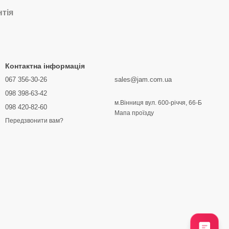
нтія
Контактна інформація
067 356-30-26
sales@jam.com.ua
098 398-63-42
м.Вінниця вул. 600-річчя, 66-Б
098 420-82-60
Мапа проїзду
Передзвонити вам?