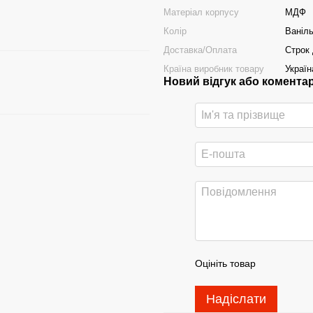
Матеріал корпусу
МДФ
Колір
Ваніл
Доставка/Оплата
Строк 
Країна виробник товару
Україн
Новий відгук або комента
Оцініть товар
Надіслати