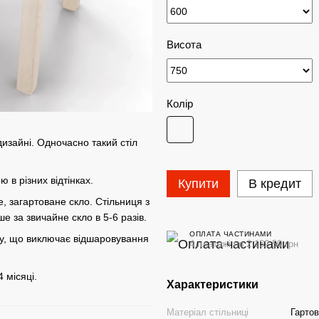
Висота
Колір
дизайні. Одночасно такий стіл
 в різних відтінках.
Купити
В кредит
, загартоване скло. Стільниця з
е за звичайне скло в 5-6 разів.
ОПЛАТА ЧАСТИНАМИ
у, що виключає відшаровування
4 платежі по 2 132.50 грн
 місяці.
Характеристики
Матеріал стільниці
Гарто