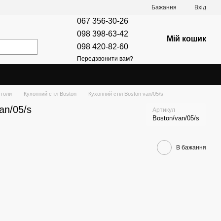
Бажання
Вхід
067 356-30-26
098 398-63-42
Мій кошик
098 420-82-60
Передзвонити вам?
столи
Кухонний стіл Boston
Кухонний стіл Boston van/05/s
an/05/s
Артикул
Boston/van/05/s
В бажання