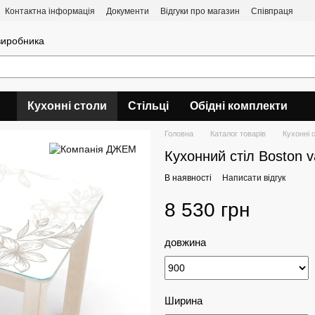
Контактна інформація
Документи
Відгуки про магазин
Співпраця
 виробника
Кухонні столи
Стільці
Обідні комплекти
Головна
Каталог товарів
Кухонні 
Кухонний стіл Boston v
В наявності
Написати відгук
8 530 грн
довжина
Ширина