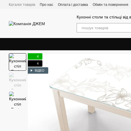
Перейти до основного контенту
Каталог товарів
Про нас
Оплата і доставка
Обмін та повернення
Кухонні столи та стільці від
4
4
ВІДЕО