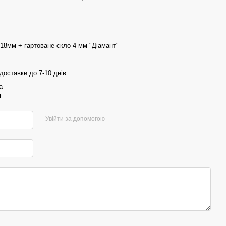
18мм + гартоване скло 4 мм "Діамант"
доставки до 7-10 днів
а
р
Увійти за допомогою