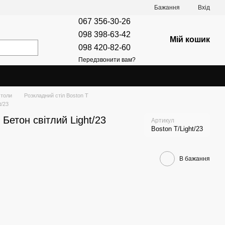
Бажання
Вхід
067 356-30-26
098 398-63-42
Мій кошик
098 420-82-60
Передзвонити вам?
столи
Розкладний стіл Boston T
t/23
 Бетон світлий Light/23
Артикул
Boston T/Light/23
В бажання