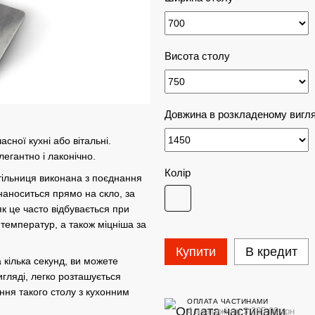
Висота столу
Довжина в розкладеному вигля
сної кухні або вітальні.
егантно і лаконічно.
Колір
Стільниця виконана з поєднання
наноситься прямо на скло, за
 це часто відбувається при
 температур, а також міцніша за
Купити
В кредит
 кілька секунд, ви можете
игляді, легко розташується
ння такого столу з кухонним
ОПЛАТА ЧАСТИНАМИ
4 платежі по 3 285.00 грн