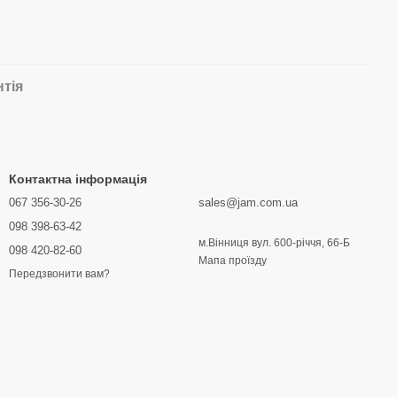
нтія
Контактна інформація
067 356-30-26
sales@jam.com.ua
098 398-63-42
м.Вінниця вул. 600-річчя, 66-Б
098 420-82-60
Мапа проїзду
Передзвонити вам?