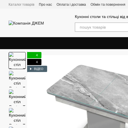
Перейти до основного контенту
Каталог товарів
Про нас
Оплата і доставка
Обмін та повернення
Кухонні столи та стільці від
4
4
ВІДЕО