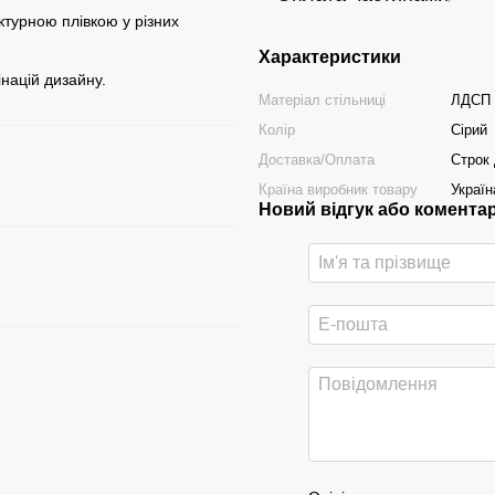
ктурною плівкою у різних
Характеристики
інацій дизайну.
Матеріал стільниці
ЛДСП 
Колір
Сірий
Доставка/Оплата
Строк 
Країна виробник товару
Україн
Новий відгук або комента