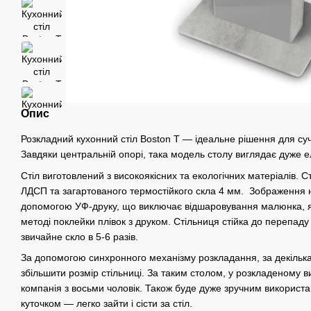
Опис
Розкладний кухонний стіл Boston T — ідеальне рішення для суча
Завдяки центральній опорі, така модель столу виглядає дуже ел
Стіл виготовлений з високоякісних та екологічних матеріалів. 
ЛДСП та загартованого термостійкого скла 4 мм. Зображення 
допомогою УФ-друку, що виключає відшаровування малюнка, як
методі поклейки плівок з друком. Стільниця стійка до перепаду
звичайне скло в 5-6 разів.
За допомогою синхронного механізму розкладання, за декілька
збільшити розмір стільниці. За таким столом, у розкладеному в
компанія з восьми чоловік. Також буде дуже зручним використа
куточком — легко зайти і сісти за стіл.