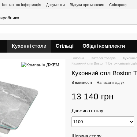
Контактна інформація
Документи
Відгуки про магазин
Співпраця
 виробника
Кухонні столи
Стільці
Обідні комплекти
Головна
Каталог товарів
Кухонні 
Кухонний стіл Boston T Бетон світлий Ligh
Кухонний стіл Boston T
В наявності
Написати відгук
13 140 грн
Довжина столу
Ширина столу