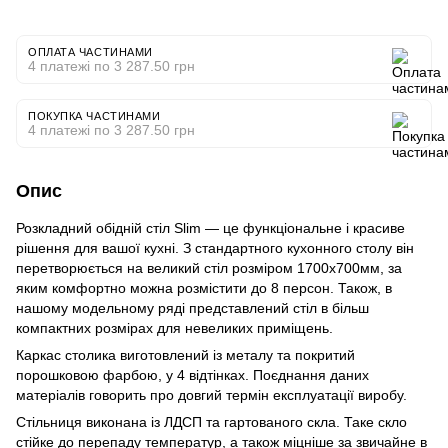
ОПЛАТА ЧАСТИНАМИ
4 платежі по 3 287.50 грн
ПОКУПКА ЧАСТИНАМИ
4 платежі по 3 287.50 грн
Опис
Розкладний обідній стіл Slim — це функціональне і красиве
рішення для вашої кухні. З стандартного кухонного столу він
перетворюється на великий стіл розміром 1700х700мм, за
яким комфортно можна розмістити до 8 персон. Також, в
нашому модельному ряді представлений стіл в більш
компактних розмірах для невеликих приміщень.
Каркас столика виготовлений із металу та покритий
порошковою фарбою, у 4 відтінках. Поєднання даних
матеріалів говорить про довгий термін експлуатації виробу.
Cтільниця виконана із ЛДСП та гартованого скла. Таке скло
стійке до перепаду температур, а також міцніше за звичайне в