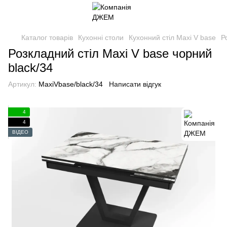
Каталог товарів
Кухонні столи
Кухонний стіл Maxi V base
Р
Розкладний стіл Maxi V base чорний
black/34
Артикул:
MaxiVbase/black/34
Написати відгук
4
4
ВІДЕО