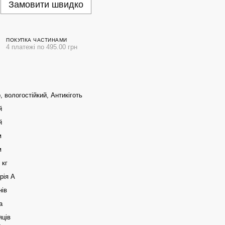
Замовити швидко
ПОКУПКА ЧАСТИНАМИ
4 платежі по 495.00 грн
 вологостійкий, Антикіготь
й
й
м
м
 кг
рія А
нів
а
яців