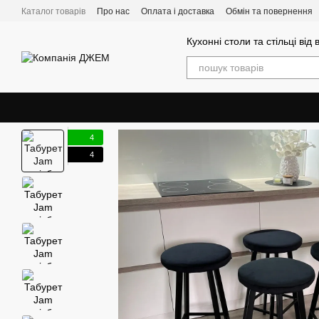
Перейти до основного контенту
Каталог товарів
Про нас
Оплата і доставка
Обмін та повернення
Кухонні столи та стільці від
4
4