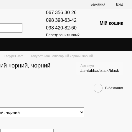
Бажання
Вхід
067 356-30-26
098 398-63-42
Мій кошик
098 420-82-60
Передзвонити вам?
Табурет Jam
Табурет Jam напівбарний чорний, чорний
ий чорний, чорний
Артикул
Jamtabbar/black/black
В бажання