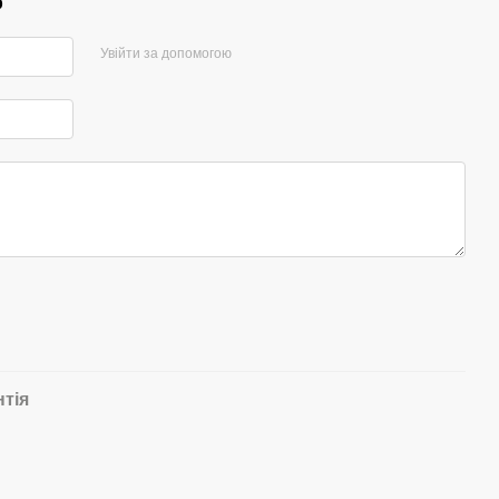
р
Увійти за допомогою
нтія