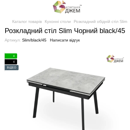
Каталог товарів
Кухонні столи
Розкладний обідній стіл Slim
Розкладний стіл Slim Чорний black/45
Артикул:
Slim/black/45
Написати відгук
4
4
ВІДЕО