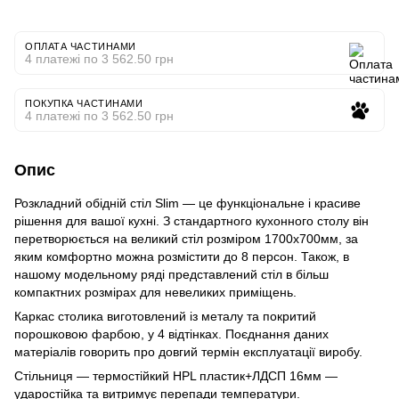
ОПЛАТА ЧАСТИНАМИ
4 платежі по 3 562.50 грн
ПОКУПКА ЧАСТИНАМИ
4 платежі по 3 562.50 грн
Опис
Розкладний обідній стіл Slim — це функціональне і красиве
рішення для вашої кухні. З стандартного кухонного столу він
перетворюється на великий стіл розміром 1700х700мм, за
яким комфортно можна розмістити до 8 персон. Також, в
нашому модельному ряді представлений стіл в більш
компактних розмірах для невеликих приміщень.
Каркас столика виготовлений із металу та покритий
порошковою фарбою, у 4 відтінках. Поєднання даних
матеріалів говорить про довгий термін експлуатації виробу.
Стільниця — термостійкий HPL пластик+ЛДСП 16мм —
ударостійка та витримує перепади температури.