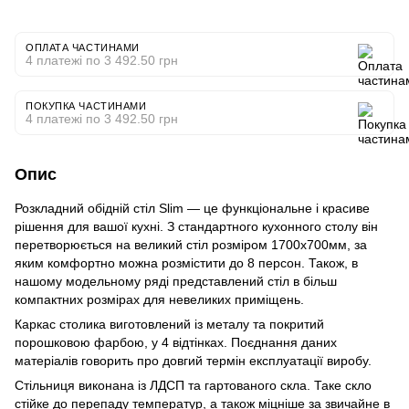
ОПЛАТА ЧАСТИНАМИ
4 платежі по 3 492.50 грн
ПОКУПКА ЧАСТИНАМИ
4 платежі по 3 492.50 грн
Опис
Розкладний обідній стіл Slim — це функціональне і красиве
рішення для вашої кухні. З стандартного кухонного столу він
перетворюється на великий стіл розміром 1700х700мм, за
яким комфортно можна розмістити до 8 персон. Також, в
нашому модельному ряді представлений стіл в більш
компактних розмірах для невеликих приміщень.
Каркас столика виготовлений із металу та покритий
порошковою фарбою, у 4 відтінках. Поєднання даних
матеріалів говорить про довгий термін експлуатації виробу.
Cтільниця виконана із ЛДСП та гартованого скла. Таке скло
стійке до перепаду температур, а також міцніше за звичайне в