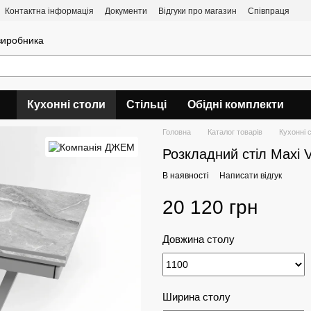
Контактна інформація
Документи
Відгуки про магазин
Співпраця
 виробника
Кухонні столи
Стільці
Обідні комплекти
Головна
Каталог товарів
Кухонні 
Розкладний стіл Maxi V
В наявності
Написати відгук
20 120 грн
Довжина столу
Ширина столу