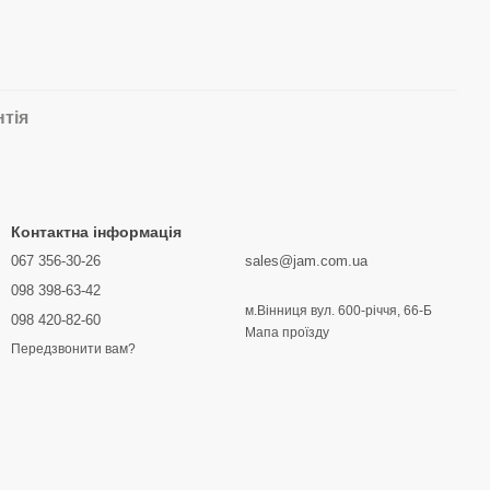
нтія
Контактна інформація
067 356-30-26
sales@jam.com.ua
098 398-63-42
м.Вінниця вул. 600-річчя, 66-Б
098 420-82-60
Мапа проїзду
Передзвонити вам?