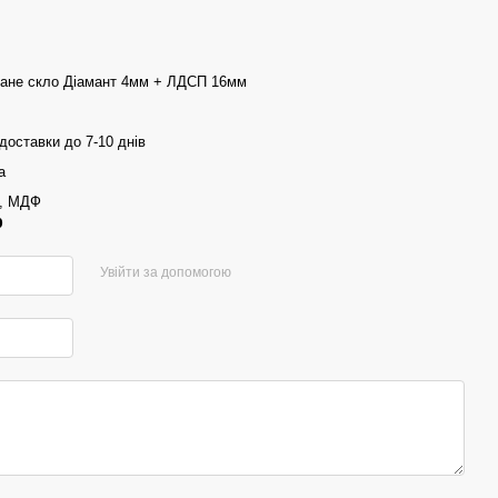
ване скло Діамант 4мм + ЛДСП 16мм
доставки до 7-10 днів
а
, МДФ
р
Увійти за допомогою