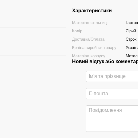
Характеристики
Матеріал стільниці
Гарто
Колір
Сірий
Доставка/Оплата
Строк 
Країна виробник товару
Україн
Матеріал корпусу
Метал
Новий відгук або комента