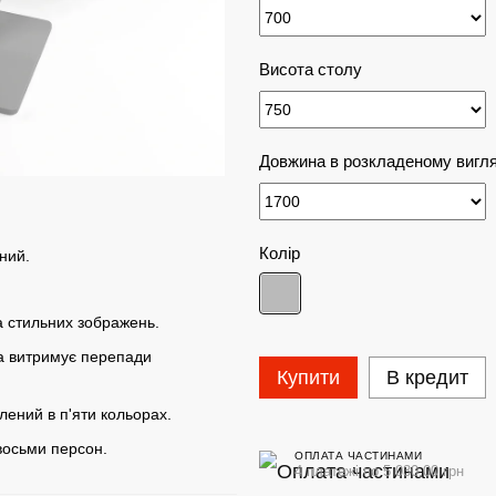
Висота столу
Довжина в розкладеному вигля
Колір
ний.
а стильних зображень.
а витримує перепади
Купити
В кредит
ений в п'яти кольорах.
восьми персон.
ОПЛАТА ЧАСТИНАМИ
4 платежі по 5 030.00 грн