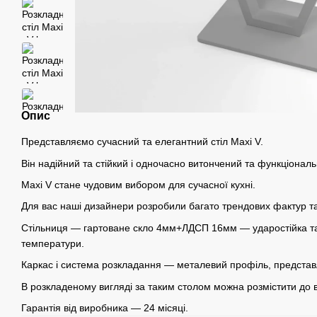
Опис
Представляємо сучасний та елегантний стіл Maxi V.
Він надійний та стійкий і одночасно витончений та функціональ
Maxi V стане чудовим вибором для сучасної кухні.
Для вас наші дизайнери розробили багато трендових фактур т
Стільниця — гартоване скло 4мм+ЛДСП 16мм — ударостійка т
температури.
Каркас і система розкладання — металевий профіль, представл
В розкладеному вигляді за таким столом можна розмістити до 
Гарантія від виробника — 24 місяці.