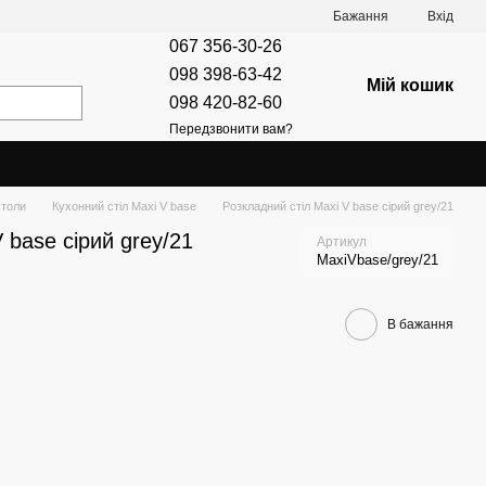
Бажання
Вхід
067 356-30-26
098 398-63-42
Мій кошик
098 420-82-60
Передзвонити вам?
столи
Кухонний стіл Maxi V base
Розкладний стіл Maxi V base сірий grey/21
 base сірий grey/21
Артикул
MaxiVbase/grey/21
В бажання