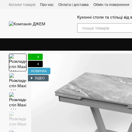
Перейти до основного контенту
Каталог товарів
Про нас
Оплата і доставка
Обмін та повернення
Кухонні столи та стільці від
4
4
НОВИНКА
ВІДЕО