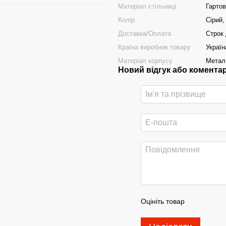
Матеріал стільниці
Гарто
Колір
Сірий,
Доставка/Оплата
Строк 
Країна виробник товару
Україн
Матеріал корпусу
Метал
Новий відгук або комента
Оцініть товар