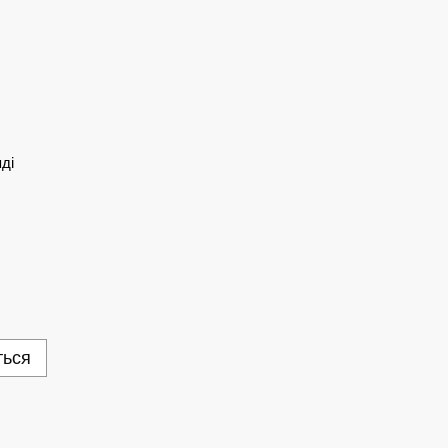
ді
ться