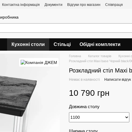
Контактна інформація
Документи
Відгуки про магазин
Співпраця
 виробника
Кухонні столи
Стільці
Обідні комплекти
Головна
Каталог товарів
Кухонні 
Розкладний стіл Maxi base Чорний black/0
Розкладний стіл Maxi 
Немає в наявності
Написати відгук
10 790 грн
Довжина столу
Ширина столу