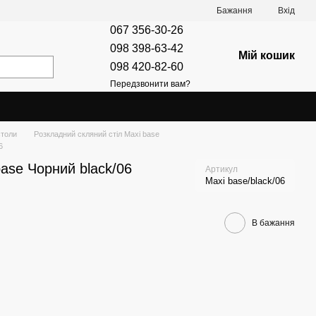
Бажання
Вхід
067 356-30-26
098 398-63-42
Мій кошик
098 420-82-60
Передзвонити вам?
столи
Розкладний скляний стіл Maxi base
6
base Чорний black/06
Артикул
Maxi base/black/06
В бажання