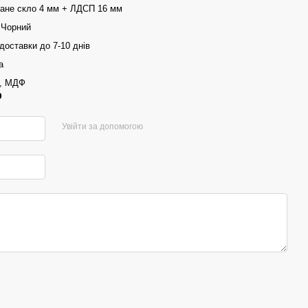
ване скло 4 мм + ЛДСП 16 мм
 Чорний
доставки до 7-10 днів
а
, МДФ
р
Увійти за допомогою