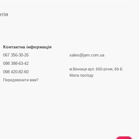
нтія
Контактна інформація
067 356-30-26
sales@jam.com.ua
098 398-63-42
м.Вінниця вул. 600-річчя, 66-Б
098 420-82-60
Мапа проїзду
Передзвонити вам?