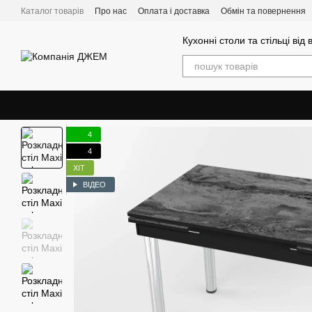
Перейти до основного контенту
Каталог товарів
Про нас
Оплата і доставка
Обмін та повернення
Кухонні столи та стільці від
4
4
ХІТ
ВІДЕО