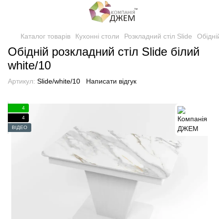
Каталог товарів
Кухонні столи
Розкладний стіл Slide
Обідні
Обідній розкладний стіл Slide білий
white/10
Артикул:
Slide/white/10
Написати відгук
4
4
ВІДЕО