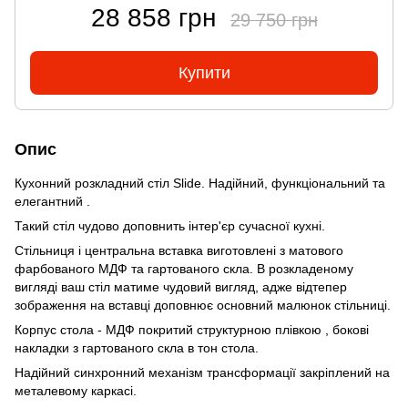
28 858 грн
29 750 грн
Купити
Опис
Кухонний розкладний стіл Slide. Надійний, функціональний та
елегантний .
Такий стіл чудово доповнить інтер'єр сучасної кухні.
Стільниця і центральна вставка виготовлені з матового
фарбованого МДФ та гартованого скла. В розкладеному
вигляді ваш стіл матиме чудовий вигляд, адже відтепер
зображення на вставці доповнює основний малюнок стільниці.
Корпус стола - МДФ покритий структурною плівкою , бокові
накладки з гартованого скла в тон стола.
Надійний cинхронний механізм трансформації закріплений на
металевому каркасі.