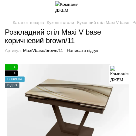
Каталог товарів
Кухонні столи
Кухонний стіл Maxi V base
Р
Розкладний стіл Maxi V base
коричневий brown/11
Артикул:
MaxiVbase/brown/11
Написати відгук
4
4
НОВИНКА
ВІДЕО