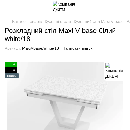
Каталог товарів
Кухонні столи
Кухонний стіл Maxi V base
Р
Розкладний стіл Maxi V base білий
white/18
Артикул:
MaxiVbase/white/18
Написати відгук
4
4
ВІДЕО