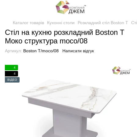
Каталог товарів
Кухонні столи
Розкладний стіл Boston T
Ст
Стіл на кухню розкладний Boston T
Моко структура moco/08
Артикул:
Boston T/moco/08
Написати відгук
4
4
ВІДЕО