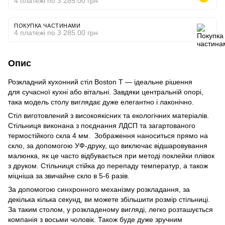
4 платежі по 3 285.00 грн
ПОКУПКА ЧАСТИНАМИ
4 платежі по 3 285.00 грн
Опис
Розкладний кухонний стіл Boston T — ідеальне рішення
для сучасної кухні або вітальні. Завдяки центральній опорі,
така модель столу виглядає дуже елегантно і лаконічно.
Стіл виготовлений з високоякісних та екологічних матеріалів.
Стільниця виконана з поєднання ЛДСП та загартованого
термостійкого скла 4 мм. Зображення наноситься прямо на
скло, за допомогою УФ-друку, що виключає відшаровування
малюнка, як це часто відбувається при методі поклейки плівок
з друком. Стільниця стійка до перепаду температур, а також
міцніша за звичайне скло в 5-6 разів.
За допомогою синхронного механізму розкладання, за
декілька кілька секунд, ви можете збільшити розмір стільниці.
За таким столом, у розкладеному вигляді, легко розташується
компанія з восьми чоловік. Також буде дуже зручним