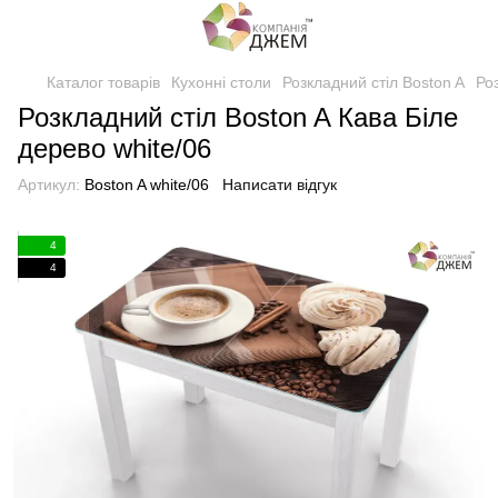
Каталог товарів
Кухонні столи
Розкладний стіл Boston A
Ро
Розкладний стіл Boston A Кава Біле
дерево white/06
Артикул:
Boston A white/06
Написати відгук
4
4