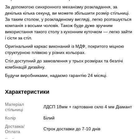
За допомогою синхронного механізму розкладання, за
декілька кілька секунд, ви можете збільшити розмір стільниці.
За таким столом, у розкладеному вигляді, легко розташується
компанія з восьми чоловік. Також буде дуже зручним
використання такого столу з кухонним куточком — легко зайти
і сісти за стіл.
Оригінальний каркас виконаний із МДФ, покритого міцною
структурною плівкою у різних кольорах.
Стіл доступний до замовлення у трьох розмірах та безлічі
комбінацій дизайну.
Будучи виробниками, надаємо гарантію 24 місяці.
Характеристики
Матеріал
ЛДСП 18мм + гартоване скло 4 мм Діамант
стільниці
Колір
Білий
Доставка/
Строк доставки до 7-10 днів
Оплата