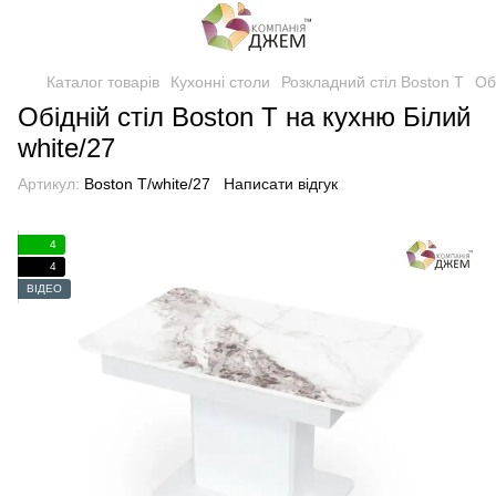
Каталог товарів
Кухонні столи
Розкладний стіл Boston T
Об
Обідній стіл Boston T на кухню Білий
white/27
Артикул:
Boston T/white/27
Написати відгук
4
4
ВІДЕО