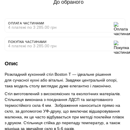
До обраного
ОПЛАТА ЧАСТИНАМИ
4 платежі по 3 285.00 грн
ПОКУПКА ЧАСТИНАМИ
4 платежі по 3 285.00 грн
Опис
Розкладний кухонний стіл Boston T — ідеальне рішення
для сучасної кухні або вітальні. Завдяки центральній опорі,
така модель столу виглядає дуже елегантно і лаконічно.
Стіл виготовлений з високоякісних та екологічних матеріалів.
Стільниця виконана з поєднання ЛДСП та загартованого
термостійкого скла 4 мм. Зображення наноситься прямо на
скло, за допомогою УФ-друку, що виключає відшаровування
малюнка, як це часто відбувається при методі поклейки плівок
з друком. Стільниця стійка до перепаду температур, а також
міцніша за звичайне скло в 5-6 разів.