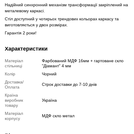
Надійний cинхронний механізм трансформації закріплений на
металевому каркасі.
Стіл доступний у чотирьох трендових кольорах каркасу та
виготовляється у двох розмірах.
Гарантія 2 роки!
Характеристики
Матеріал
Фарбований МДФ 16мм + гартоване скло
стільниці
"Діамант" 4 мм
Колір
Чорний
Доставка/
Строк доставки до 7-10 днів
Оплата
Країна
виробник
Україна
товару
Матеріал
МДФ скло метал
корпусу