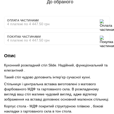
До обраного
ОПЛАТА ЧАСТИНАМИ
4 платежі по 4 447.50 грн
ПОКУПКА ЧАСТИНАМИ
4 платежі по 4 447.50 грн
Опис
Кухонний розкладний стіл Slide. Надійний, функціональний та
елегантний .
Такий стіл чудово доповнить інтер'єр сучасної кухні.
Стільниця і центральна вставка виготовлені з матового
фарбованого МДФ та гартованого скла. В розкладеному
вигляді ваш стіл матиме чудовий вигляд, адже відтепер
зображення на вставці доповнює основний малюнок стільниці.
Корпус стола - МДФ покритий структурною плівкою , бокові
накладки з гартованого скла в тон стола.