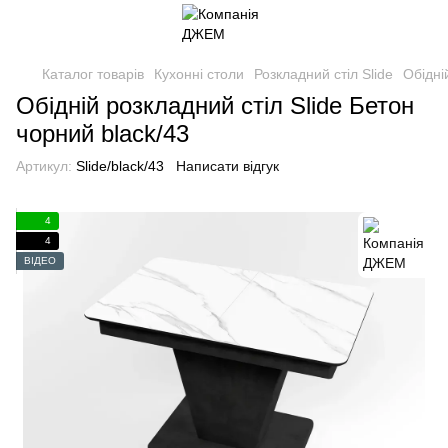
Каталог товарів
Кухонні столи
Розкладний стіл Slide
Обідні
Обідній розкладний стіл Slide Бетон
чорний black/43
Артикул:
Slide/black/43
Написати відгук
4
4
ВІДЕО