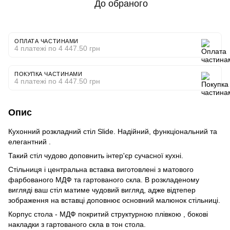
До обраного
ОПЛАТА ЧАСТИНАМИ
4 платежі по 4 447.50 грн
ПОКУПКА ЧАСТИНАМИ
4 платежі по 4 447.50 грн
Опис
Кухонний розкладний стіл Slide. Надійний, функціональний та
елегантний .
Такий стіл чудово доповнить інтер'єр сучасної кухні.
Стільниця і центральна вставка виготовлені з матового
фарбованого МДФ та гартованого скла. В розкладеному
вигляді ваш стіл матиме чудовий вигляд, адже відтепер
зображення на вставці доповнює основний малюнок стільниці.
Корпус стола - МДФ покритий структурною плівкою , бокові
накладки з гартованого скла в тон стола.