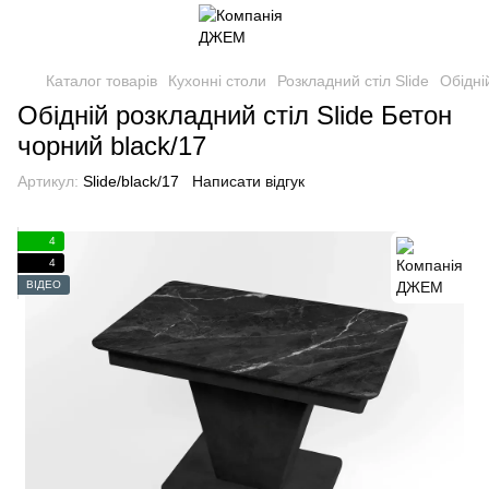
Каталог товарів
Кухонні столи
Розкладний стіл Slide
Обідні
Обідній розкладний стіл Slide Бетон
чорний black/17
Артикул:
Slide/black/17
Написати відгук
4
4
ВІДЕО