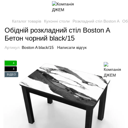
Каталог товарів
Кухонні столи
Розкладний стіл Boston A
Об
Обідній розкладний стіл Boston A
Бетон чорний black/15
Артикул:
Boston A black/15
Написати відгук
4
4
ВІДЕО