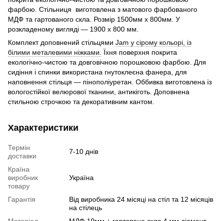
фарбою. Стільниця виготовлена з матового фарбованого
МДФ та гартованого скла. Розмір 1500мм х 800мм. У
розкладеному вигляді — 1900 х 800 мм.
Комплект доповнений стільцями
Jam у сірому кольорі, із
білими металевими ніжками.
Їхня поверхня покрита
екологічно-чистою та довговічною порошковою фарбою. Для
сидіння і спинки використана гнутоклеєна фанера, для
наповнення стільця — пінополіуретан. Оббивка виготовлена із
вологостійкої велюрової тканини, антикіготь. Доповнена
стильною строчкою та декоративним кантом.
Характеристики
Термін
7-10 днів
доставки
Країна
виробник
Україна
товару
Гарантія
Від виробника 24 місяці на стіл та 12 місяців
на стілець
Матеріал
МДФ 19мм + гартоване скло 4 мм діамант,