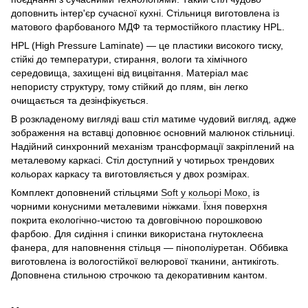
доповнить інтер'єр сучасної кухні. Стільниця виготовлена із
матового фарбованого МДФ та термостійкого пластику HPL.
HPL (High Pressure Laminate) — це пластики високого тиску,
стійкі до температури, стирання, вологи та хімічного
середовища, захищені від вицвітання. Матеріал має
непористу структуру, тому стійкий до плям, він легко
очищається та дезінфікується.
В розкладеному вигляді ваш стіл матиме чудовий вигляд, адже
зображення на вставці доповнює основний малюнок стільниці.
Надійний cинхронний механізм трансформації закріплений на
металевому каркасі. Стіл доступний у чотирьох трендових
кольорах каркасу та виготовляється у двох розмірах.
Комплект доповнений стільцями
Soft у кольорі Моко
,
із
чорними конусними металевими ніжками. Їхня поверхня
покрита екологічно-чистою та довговічною порошковою
фарбою. Для сидіння і спинки використана гнутоклеєна
фанера, для наповнення стільця — пінополіуретан. Оббивка
виготовлена із вологостійкої велюрової тканини, антикіготь.
Доповнена стильною строчкою та декоративним кантом.