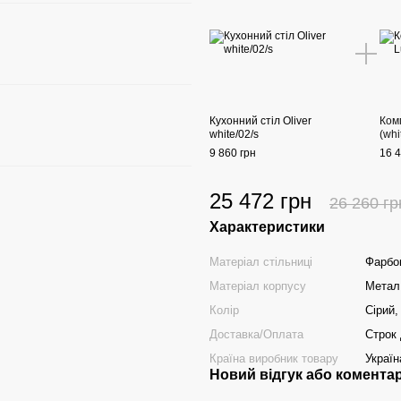
Кухонний стіл Oliver
Комп
white/02/s
(whi
9 860 грн
16 4
25 472 грн
26 260 гр
Характеристики
Матеріал стільниці
Фарбо
Матеріал корпусу
Метал
Колір
Сірий,
Доставка/Оплата
Строк 
Країна виробник товару
Україн
Новий відгук або комента