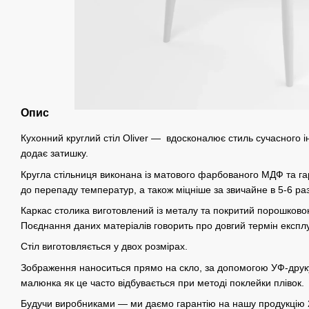
Опис
Кухонний круглий стіл Oliver — вдосконалює стиль сучасного інт
додає затишку.
Кругла стільниця виконана із матового фарбованого МДФ та гар
до перепаду температур, а також міцніше за звичайне в 5-6 раз
Каркас столика виготовлений із металу та покритий порошковою
Поєднання даних матеріалів говорить про довгий термін експлу
Стіл виготовляється у двох розмірах.
Зображення наноситься прямо на скло, за допомогою УФ-друк
малюнка як це часто відбувається при методі поклейки плівок.
Будучи виробниками — ми даємо гарантію на нашу продукцію 2