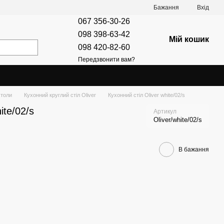
Бажання
Вхід
067 356-30-26
098 398-63-42
Мій кошик
098 420-82-60
Передзвонити вам?
столи
Кухонний круглий стіл Oliver
Кухонний стіл Oliver white/02/s
ite/02/s
Артикул
Oliver/white/02/s
В бажання