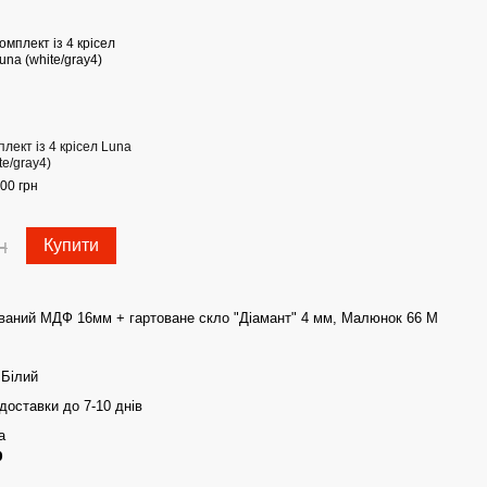
лект із 4 крісел Luna
te/gray4)
00 грн
н
Купити
ваний МДФ 16мм + гартоване скло "Діамант" 4 мм, Малюнок 66 М
 Білий
доставки до 7-10 днів
а
р