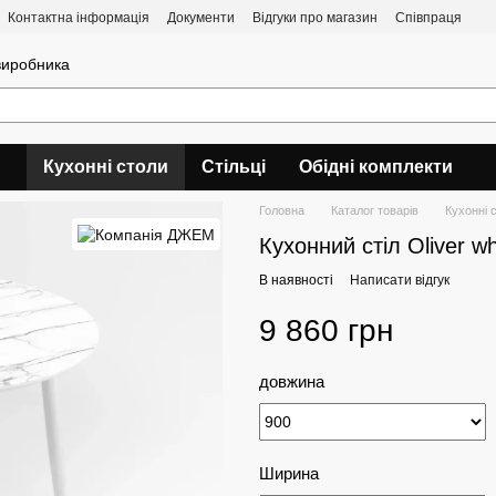
Контактна інформація
Документи
Відгуки про магазин
Співпраця
 виробника
Кухонні столи
Стільці
Обідні комплекти
Головна
Каталог товарів
Кухонні 
Кухонний стіл Oliver wh
В наявності
Написати відгук
9 860 грн
довжина
Ширина