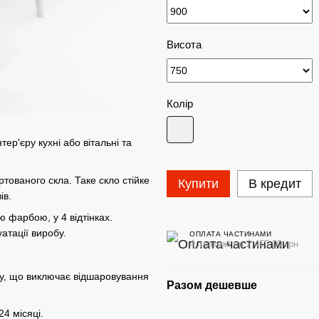
Висота
Колір
ер'єру кухні або вітальні та
тованого скла. Таке скло стійке
Купити
В кредит
ів.
 фарбою, у 4 відтінках.
атації виробу.
ОПЛАТА ЧАСТИНАМИ
4 платежі по 2 465.00 грн
у, що виключає відшаровування
Разом дешевше
4 місяці.