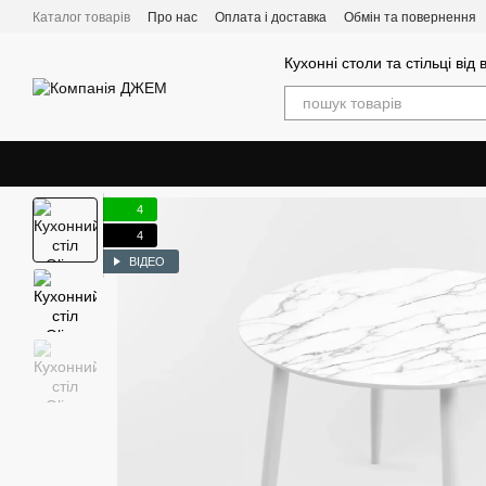
Перейти до основного контенту
Каталог товарів
Про нас
Оплата і доставка
Обмін та повернення
Кухонні столи та стільці від
4
4
ВІДЕО