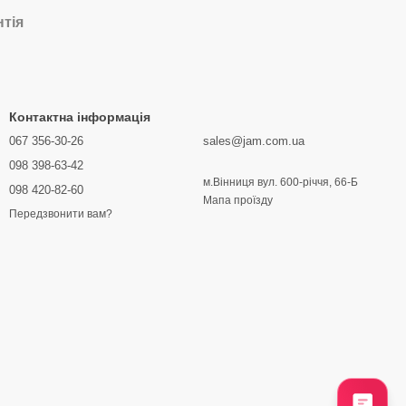
нтія
Контактна інформація
067 356-30-26
sales@jam.com.ua
098 398-63-42
м.Вінниця вул. 600-річчя, 66-Б
098 420-82-60
Мапа проїзду
Передзвонити вам?