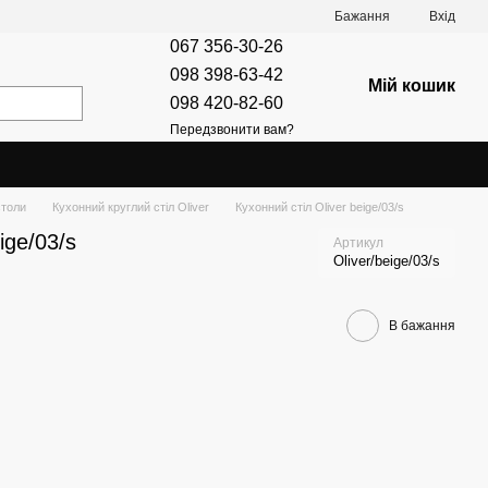
Бажання
Вхід
067 356-30-26
098 398-63-42
Мій кошик
098 420-82-60
Передзвонити вам?
столи
Кухонний круглий стіл Oliver
Кухонний стіл Oliver beige/03/s
ige/03/s
Артикул
Oliver/beige/03/s
В бажання