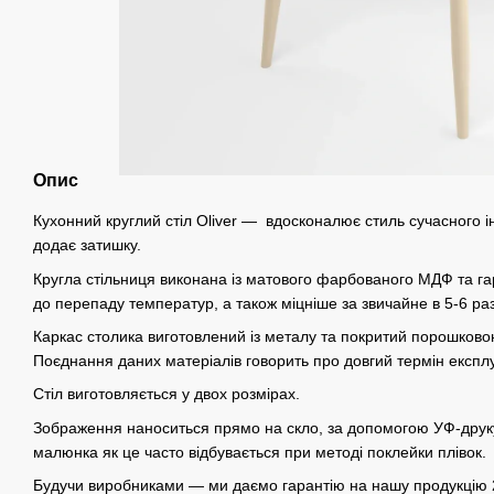
Опис
Кухонний круглий стіл Oliver — вдосконалює стиль сучасного інт
додає затишку.
Кругла стільниця виконана із матового фарбованого МДФ та гар
до перепаду температур, а також міцніше за звичайне в 5-6 раз
Каркас столика виготовлений із металу та покритий порошковою
Поєднання даних матеріалів говорить про довгий термін експлу
Стіл виготовляється у двох розмірах.
Зображення наноситься прямо на скло, за допомогою УФ-друк
малюнка як це часто відбувається при методі поклейки плівок.
Будучи виробниками — ми даємо гарантію на нашу продукцію 2