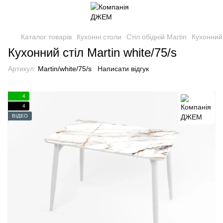
Каталог товарів
Кухонні столи
Стіл обідній Martin
Кухонний 
Кухонний стіл Martin white/75/s
Артикул:
Martin/white/75/s
Написати відгук
4
4
ВІДЕО