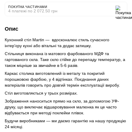
ПОКУПКА ЧАСТИНАМИ
4 платежі по 2 072.50 грн
Опис
Кухонний стіл Martin — вдосконалює стиль сучасного
інтер'єру кухні або вітальні та додає затишку.
Cтільниця виконана із матового фарбованого МДФ та
гартованого скла. Таке скло стійке до перепаду температур, а
також міцніше за звичайне в 5-6 разів.
Каркас столика виготовлений із металу та покритий
порошковою фарбою, у 4 відтінках. Поєднання даних
матеріалів говорить про довгий термін експлуатації виробу.
Стіл виготовляється у трьох розмірах.
Зображення наноситься прямо на скло, за допомогою УФ-
друку, що виключає відшаровування малюнка як це часто
відбувається при методі поклейки плівок.
Будучи виробниками — ми даємо гарантію на нашу продукцію
24 місяці.