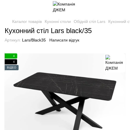
Каталог товарів
Кухонні столи
Обідній стіл Lars
Кухонний ст
Кухонний стіл Lars black/35
Артикул:
Lars/Black35
Написати відгук
4
4
ВІДЕО