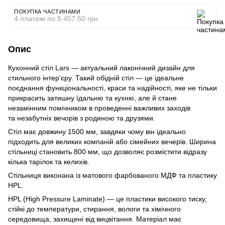
ПОКУПКА ЧАСТИНАМИ
4 платежі по 5 457.50 грн
Опис
Кухонний стіл Lars — актуальний лаконічний дизайн для
стильного інтер'єру. Такий обідній стіл — це ідеальне
поєднання функціональності, краси та надійності, яке не тільки
прикрасить затишну їдальню та кухню, але й стане
незамінним помічником в проведенні важливих заходів
та незабутніх вечорів з родиною та друзями.
Стіл має довжину 1500 мм, завдяки чому він ідеально
підходить для великих компаній або сімейних вечерів. Ширина
стільниці становить 800 мм, що дозволяє розмістити відразу
кілька тарілок та келихів.
Cтільниця виконана із матового фарбованого МДФ та пластику
HPL.
HPL (High Pressure Laminate) — це пластики високого тиску,
стійкі до температури, стирання, вологи та хімічного
середовища, захищені від вицвітання. Матеріал має