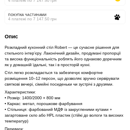
4 платежі по 7 147.50 грн
ПОКУПКА ЧАСТИНАМИ
4 платежі по 7 147.50 грн
Опис
Розкладний кухонний стіл Robert — це сучасне рішення для
стильного інтер’єру. Лаконічний дизайн, продумані пропорції
та висока функціональність роблять його однаково доречним
як у домашній їдальні, так і в просторій кухні.
Стіл легко розкладається та забезпечує комфортне
розміщення 10–12 персон, що дозволяє зручно сервірувати
святкові вечері, сімейні посиденьки чи зустрічі з друзями.
Характеристики:
• Розмір: 1400/2000 × 800 мм
• Каркас: метал, порошкове фарбування
• Стільниця: фарбований МДФ із закругленими кутами +
загартоване скло або HPL пластик (стійкі до вологи та високих
температур)
Переваги: