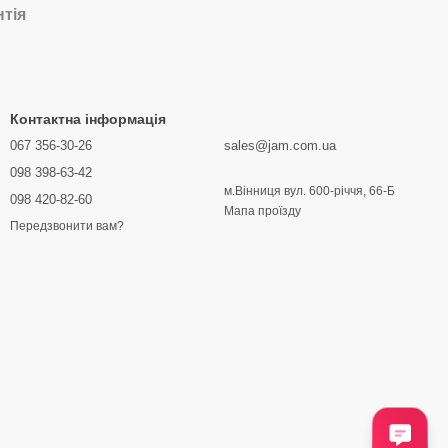
нтія
Контактна інформація
067 356-30-26
sales@jam.com.ua
098 398-63-42
м.Вінниця вул. 600-річчя, 66-Б
098 420-82-60
Мапа проїзду
Передзвонити вам?