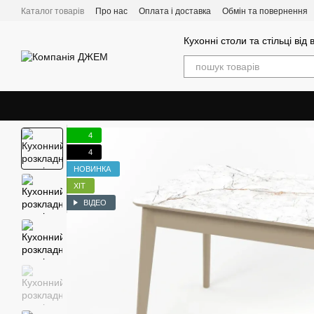
Перейти до основного контенту
Каталог товарів
Про нас
Оплата і доставка
Обмін та повернення
Кухонні столи та стільці від
4
4
НОВИНКА
ХІТ
ВІДЕО