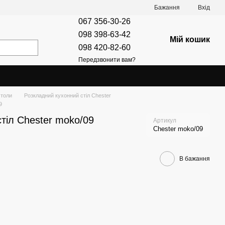
Бажання
Вхід
067 356-30-26
098 398-63-42
Мій кошик
098 420-82-60
Передзвонити вам?
столи
Розкладний кухонний стіл Chester
9
тіл Chester moko/09
Артикул
Chester moko/09
В бажання