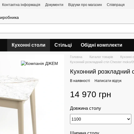
Контактна інформація
Документи
Відгуки про магазин
Співпраця
 виробника
Кухонні столи
Стільці
Обідні комплекти
Головна
Каталог товарів
Кухонні 
Кухонний розкладний стіл Chester moko/0
Кухонний розкладний с
В наявності
Написати відгук
14 970 грн
Довжина столу
Ширина столу