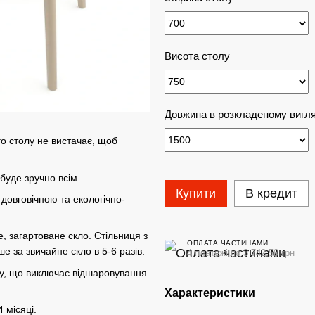
Висота столу
Довжина в розкладеному вигля
го столу не вистачає, щоб
буде зручно всім.
Купити
В кредит
довговічною та екологічно-
, загартоване скло. Стільниця з
ОПЛАТА ЧАСТИНАМИ
е за звичайне скло в 5-6 разів.
4 платежі по 3 742.50 грн
у, що виключає відшаровування
Характеристики
 місяці.