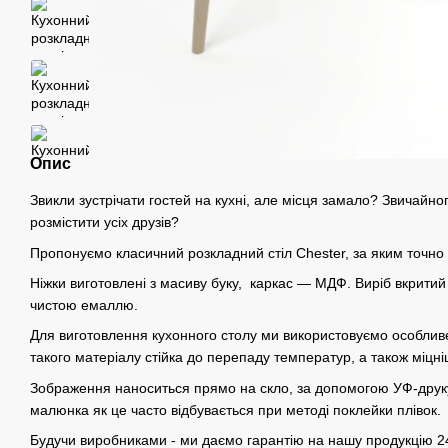
Опис
Звикли зустрічати гостей на кухні, але місця замало? Звичайно
розмістити усіх друзів?
Пропонуємо класичний розкладний стіл Chester, за яким точно 
Ніжки виготовлені з масиву буку, каркас — МДФ. Виріб вкритий 
чистою емаллю.
Для виготовлення кухонного столу ми використовуємо особливе
такого матеріалу стійка до перепаду температур, а також міцніш
Зображення наноситься прямо на скло, за допомогою УФ-друк
малюнка як це часто відбувається при методі поклейки плівок.
Будучи виробниками - ми даємо гарантію на нашу продукцію 24