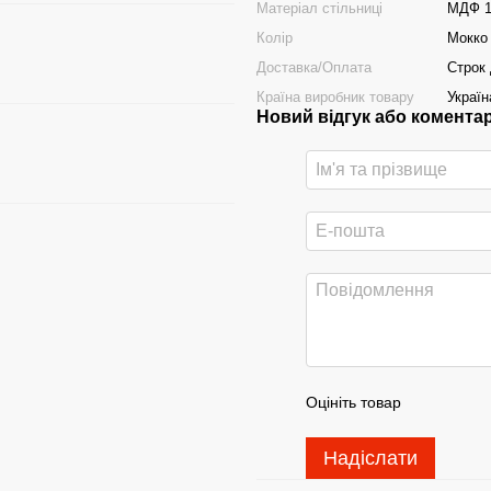
Матеріал стільниці
МДФ 1
Колір
Мокко
Доставка/Оплата
Строк 
Країна виробник товару
Україн
Новий відгук або комента
Оцініть товар
Надіслати