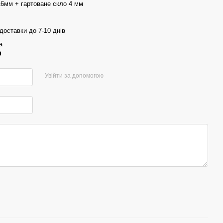
6мм + гартоване скло 4 мм
доставки до 7-10 днів
а
р
Увійти за допомогою