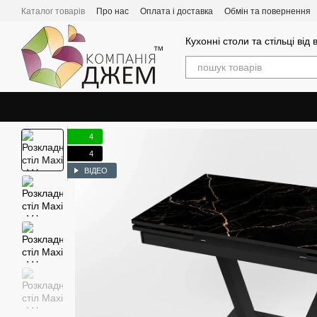
Перейти до основного контенту
Каталог товарів
Про нас
Оплата і доставка
Обмін та повернення
Кухонні столи та стільці від
4
4
ВІДЕО