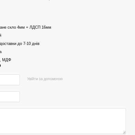
ване скло 4мм + ЛДСП 16мм
й
доставки до 7-10 днів
а
, МДФ
р
Увійти за допомогою