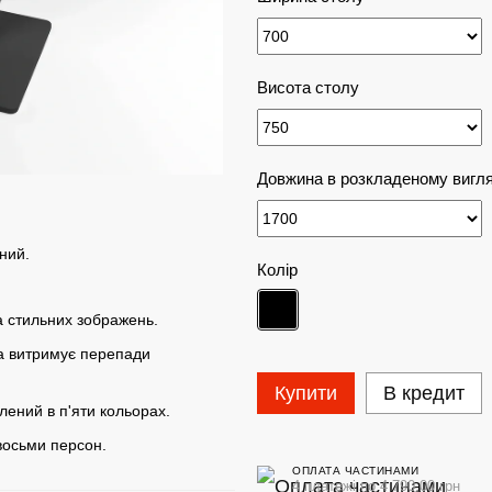
Висота столу
Довжина в розкладеному вигля
ний.
Колір
а стильних зображень.
а витримує перепади
Купити
В кредит
ений в п'яти кольорах.
восьми персон.
ОПЛАТА ЧАСТИНАМИ
4 платежі по 4 790.00 грн