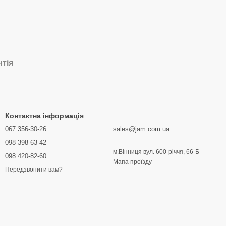
нтія
Контактна інформація
067 356-30-26
sales@jam.com.ua
098 398-63-42
м.Вінниця вул. 600-річчя, 66-Б
098 420-82-60
Мапа проїзду
Передзвонити вам?