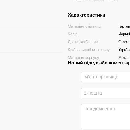
Характеристики
Матеріал стільниці
Гарто
Колір
Чорни
Доставка/Оплата
Строк 
Країна виробник товару
Україн
Матеріал корпусу
Метал
Новий відгук або комента