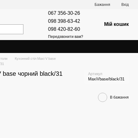
Бажання
Вхід
067 356-30-26
098 398-63-42
Мій кошик
098 420-82-60
Передзвонити вам?
столи
Кухонний стіл Maxi V base
/31
 base чорний black/31
Артикул
MaxiVbase/black/31
В бажання