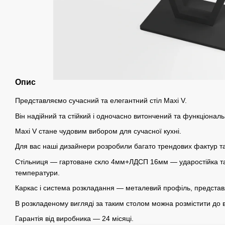
Опис
Представляємо сучасний та елегантний стіл Maxi V.
Він надійний та стійкий і одночасно витончений та функціональ
Maxi V стане чудовим вибором для сучасної кухні.
Для вас наші дизайнери розробили багато трендових фактур т
Стільниця — гартоване скло 4мм+ЛДСП 16мм — ударостійка т
температури.
Каркас і система розкладання — металевий профіль, представл
В розкладеному вигляді за таким столом можна розмістити до 
Гарантія від виробника — 24 місяці.