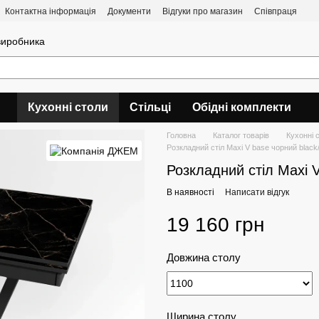
Контактна інформація
Документи
Відгуки про магазин
Співпраця
 виробника
Кухонні столи
Стільці
Обідні комплекти
Головна
Каталог товарів
Кухонні 
Розкладний стіл Maxi V base чорний black
Розкладний стіл Maxi V
В наявності
Написати відгук
19 160 грн
Довжина столу
Ширина столу