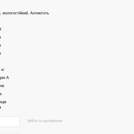
 вологостійкий, Антикіготь
й
м
м
м
 кг
рія А
нів
а
яців
р
Увійти за допомогою