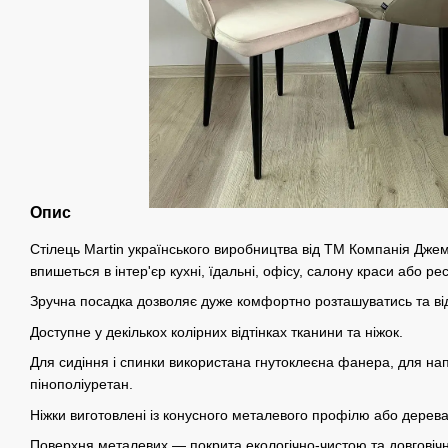
Опис
Стілець Martin українського виробництва від ТМ Компанія Дже
впишеться в інтер'єр кухні, їдальні, офісу, салону краси або ре
Зручна посадка дозволяє дуже комфортно розташуватись та ві
Доступне у декількох колірних відтінках тканини та ніжок.
Для сидіння і спинки використана гнутоклеєна фанера, для на
пінополіуретан.
Ніжки виготовлені із конусного металевого профілю або дерева,
Поверхня металевих — покрита екологічно-чистою та довгові