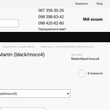
Бажання
Вхід
067 356-30-26
098 398-63-42
Мій кошик
098 420-82-60
Передзвонити вам?
Комплекти стільців Martin
Комплект із 4 стільців Martin (black/moco4)
Martin (black/moco4)
Артикул
Martin/black/moco4
В бажання