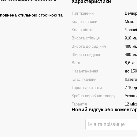
Характеристики
Тип тканини
Велюр,
доповнена стильною строчкою та
Колір тканини
Моко
Колір ніжок
Чорни
Висота стільця
910 м
Висота до сидіння
480 м
Ширина сидіння
480 м
Вага
8,6 кг
Навантаження
до 150
Клас тканини
Катего
Термін доставки
7-10 д
Країна виробник товару
Україн
Гарантія
12 міс
Новий відгук або комента