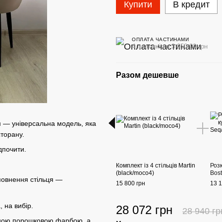
Купити
В кредит
ОПЛАТА ЧАСТИНАМИ
4 платежі по 3 950.00 грн
Разом дешевше
м — універсальна модель, яка
сторану.
дпочити.
Комплект із 4 стільців Martin
Роз
(black/moco4)
Bos
повнення стільця —
15 800 грн
13 1
 на вибір.
28 072 грн
28 940 гр
чною порошковою фарбою, а