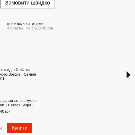
Замовити швидко
ПОКУПКА ЧАСТИНАМИ
4 платежі по 3 950.00 грн
Раз
кладний стіл на кухню
Компл
ton T Секвоя Seq/01
(blac
40 грн
15 80
28
н
Купити