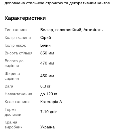
доповнена стильною строчкою та декоративним кантом.
Характеристики
Тип тканини
Велюр, вологостійкий, Антикіготь
Колір тканини
Сірий
Колір ніжок
Білий
Висота стільця
850 мм
Висота до
470 мм
сидіння
Ширина
450 мм
сидіння
Вага
6,3 кг
Навантаження
до 120 кг
Клас тканини
Категорія А
Термін
7-10 днів
доставки
Країна
виробник
Україна