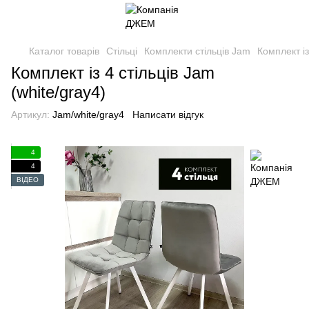
Каталог товарів
Стільці
Комплекти стільців Jam
Комплект із
Комплект із 4 стільців Jam
(white/gray4)
Артикул:
Jam/white/gray4
Написати відгук
4
4
ВІДЕО