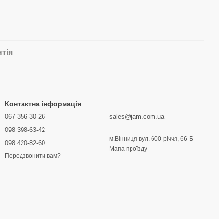
нтія
Контактна інформація
067 356-30-26
sales@jam.com.ua
098 398-63-42
м.Вінниця вул. 600-річчя, 66-Б
098 420-82-60
Мапа проїзду
Передзвонити вам?