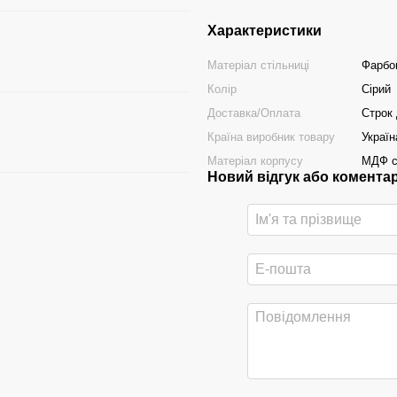
Характеристики
Матеріал стільниці
Фарбо
Колір
Сірий
Доставка/Оплата
Строк 
Країна виробник товару
Україн
Матеріал корпусу
МДФ с
Новий відгук або комента