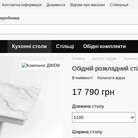
Контактна інформація
Документи
Відгуки про магазин
Співпраця
 виробника
Кухонні столи
Стільці
Обідні комплекти
Головна
Каталог товарів
Кухонні 
Обідній розкладний стіл
В наявності
Написати відгук
17 790 грн
Довжина столу
Ширина столу