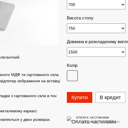
Висота столу
Довжина в розкладеному вигля
елегантний .
Колір
аного МДФ та гартованого скла.
 відтепер зображення на вставці
адки з гартованого скла в тон
Купити
В кредит
металевому каркасі.
ОПЛАТА ЧАСТИНАМИ
овляється у двох розмірах.
4 платежі по 4 447.50 грн