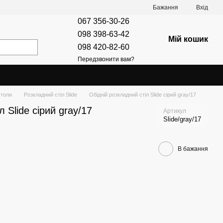
Бажання
Вхід
067 356-30-26
098 398-63-42
Мій кошик
098 420-82-60
Передзвонити вам?
столи
Розкладний стіл Slide
Обідній розкладний стіл Slide сірий gray/17
 Slide сірий gray/17
Артикул
Slide/gray/17
В бажання