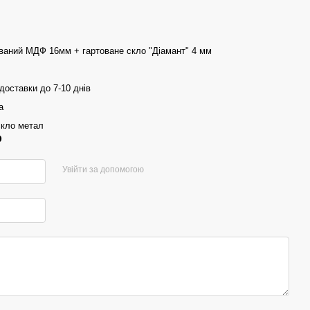
ваний МДФ 16мм + гартоване скло "Діамант" 4 мм
доставки до 7-10 днів
а
кло метал
р
Увійти за допомогою