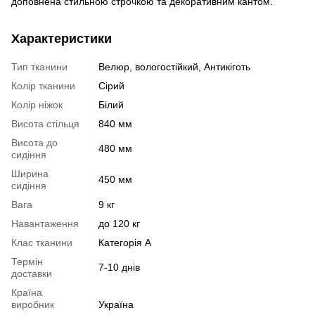
доповнена стильною строчкою та декоративним кантом.
Характеристики
Тип тканини
Велюр, вологостійкий, Антикіготь
Колір тканини
Сірий
Колір ніжок
Білий
Висота стільця
840 мм
Висота до
480 мм
сидіння
Ширина
450 мм
сидіння
Вага
9 кг
Навантаження
до 120 кг
Клас тканини
Категорія А
Термін
7-10 днів
доставки
Країна
виробник
Україна