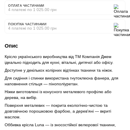
ОПЛАТА ЧАСТИНАМИ
4 платежі по 1 025.00 грн
ПОКУПКА ЧАСТИНАМИ
4 платежі по 1 025.00 грн
Опис
Крісло українського виробництва від ТМ Компанія Джем
ідеально підходить для кухні, вітальні, дитячої або офісу.
Доступне у декількох колірних відтінках тканини та ніжок.
Для сидіння і спинки використана гнутоклеєна фанера, для
наповнення стільця — пінополіуретан.
Ніжки виготовлені із конусного металевого профілю або
дерева, на вибір.
Поверхня металевих — покрита екологічно-чистою та
довговічною порошковою фарбою, а дерев'яні — вкриті
маслом.
Оббивка крісла Luna — із зносостійкої велюрової тканини,