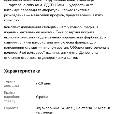
— гартоване скло 4мм+ЛДСП 16мм — ударостійка та
витримує перепади температури. Каркас і система
розкладання — металевий профіль, представлений в п'яти
кольорах.
Комплект доповнений стільцями
Jam у кольор
і графіт
, із
чорними металевими ніжками. Їхня поверхня покрита
екологічно-чистою та довговічною порошковою фарбою. Для
сидіння і спинки використана гнутоклеєна фанера, для
наповнення стільця — пінополіуретан. Оббивка виготовлена із
вологостійкої велюрової тканини, антикіготь. Доповнена
стильною строчкою та декоративним кантом.
Характеристики
Термін
7-10 днів
доставки
Країна
виробник
Україна
товару
Гарантія
Від виробника 24 місяці на стіл та 12 місяців
на стілець