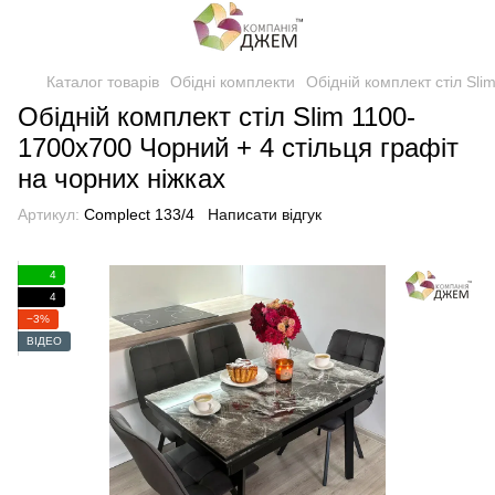
Каталог товарів
Обідні комплекти
Обідній комплект стіл Sli
Обідній комплект стіл Slim 1100-
1700х700 Чорний + 4 стільця графіт
на чорних ніжках
Артикул:
Complect 133/4
Написати відгук
4
4
−3%
ВІДЕО